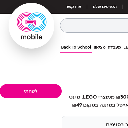
הסניפים שלנו
צרו קשר
מעבדה
מציאון
Back To School
279
₪
יז: עיר האהבה
מחיר אילת:
249
₪
לקחתי
בקנייה מעל ₪300 ממוצרי LEGO, מגנט
 בסניפים