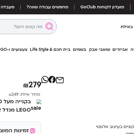
מועדון לקוחות GoClub
מחפשים עבודה שווה?
מעבדה
באילת
ה
אביזרים
שואבי אבק
בשמים
בית חכם & Life Style
צעצועים ו-LEGO
לגו Architecture פר
LEGO 21064
279
₪
מחיר אילת:
249
₪
LEGO מגדל אייפל במתנה במקום ₪49
ניים בעיצוב אלגנטי
זמינות המוצר