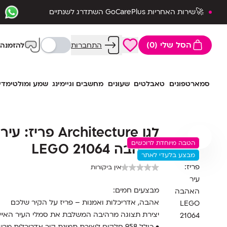
🚀שירות האחריות GoCarePlus השתדרג לשנתיים
שלמות🛡️
הסל שלי (0)
התחברות
להזמנה 
סמארטפונים
טאבלטים
שעונים
מחשבים וגיימינג
שמע ומולטימדי
לגו Architecture פריז: עיר
הטבה מיוחדת לרוכשים
האהבה LEGO 21064
מבצע בלעדי לאתר
אין ביקורות
מבצעים חמים:
אהבה, אדריכלות ואמנות – פריז על הקיר שלכם
יצירת תצוגה מרהיבה המשלבת את סמלי העיר האייקו
• כולל 958 חלקים ליצירת תמונת קיר אדריכלית מרשימה