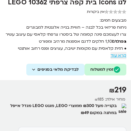
לגו Icons בית קפה צרפתי LEGO 10362
אין ביקורות
מבצעים חמים:
ניחוח פריזאי בכל לבנה – חוויית בנייה אלגנטית למבוגרים
צרו לעצמכם פינה קסומה של ביסטרו צרפתי קלאסי עם עיצוב עשיר
• כולל 1,101 חלקים לדגם אספנות מרהיב ומפורט
בפרטים
• חזית קלאסית עם מקומות ישיבה, עציצים ופנס רחוב אותנטי
קרא עוד
• דלתות כפולות נפתחות החושפות חלל פנימי מעוצב בקפידה
• אביזרים ייחודיים: קרואסונים, כוסות, עיתון וקופה רושמת
זמין למשלוח
לבדיקת מלאי בסניפים
• פרופיל דק וגב שטוח – אידיאלי לתצוגה על מדף או משרד
• מתאים לגילאי 18 ומעלה – מושלם לחובבי LEGO, עיצוב וטיולים
219
₪
מחיר אילת:
185
₪
בקנייה מעל ₪300 ממוצרי LEGO, מגנט LEGO מגדל אייפל
במתנה במקום ₪49