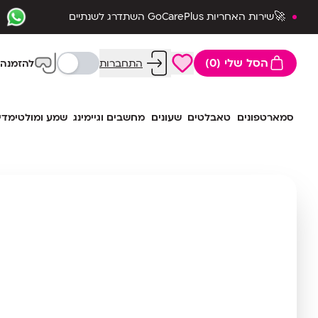
🚀שירות האחריות GoCarePlus השתדרג לשנתיים
שלמות🛡️
הסל שלי (0)
התחברות
להזמנה 
סמארטפונים
טאבלטים
שעונים
מחשבים וגיימינג
שמע ומולטימדי