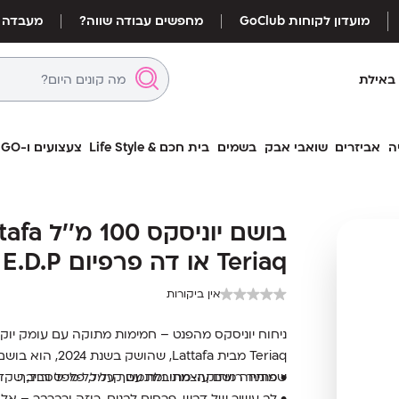
מועדון לקוחות GoClub
מחפשים עבודה שווה?
מעבדה
באילת
ה
אביזרים
שואבי אבק
בשמים
בית חכם & Life Style
צעצועים ו-LEGO
בושם יוניס
בושם יוניסקס 100
או דה פרפיום E.D.P
Teriaq או דה פרפיום E.D.P
אין ביקורות
ניחוח יוניסקס מהפנט – חמימות מתוקה עם עומק יוקר
Teriaq מבית Lattafa, שהושק בשנת 2024, הוא בושם יוניסקס ממשפחת
שמותיר רושם עוצמתי ומתמשך על כל מי שסביבך.
• פתיחה מתוקה-מתובלת עם קרמל, פלפל ורוד, שקד
• לב עשיר של דבש, פרחים לבנים, רוזה ורברבר – אלג