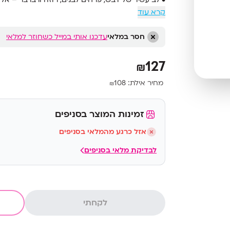
קרא עוד
• בסיס עמוק של וניל, מוסק, וטריב, לאבדנום ועור – ש
• בקבוק יוקרתי בנפח 100 מ"ל בעיצוב מודרני ונועז
חסר במלאי
עדכנו אותי במייל כשחוזר למלאי
• ניחוח יוניסקס – מתאים לגברים ולנשים בכל עונה ו
127
₪
מחיר אילת:
108
₪
זמינות המוצר בסניפים
אזל כרגע מהמלאי בסניפים
לבדיקת מלאי בסניפים
לקחתי