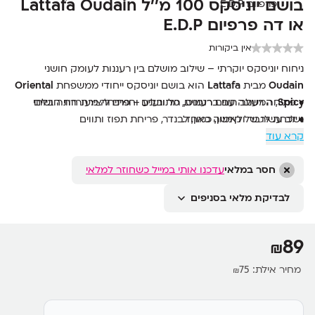
בושם יוניסקס 100 מ''ל Lattafa Oudain
או דה פרפיום E.D.P
אין ביקורות
ניחוח יוניסקס יוקרתי – שילוב מושלם בין רעננות לעומק חושני
Oudain
מבית
Lattafa
הוא בושם יוניסקס ייחודי ממשפחת
Oriental
Spicy
• פתיחה רעננה עם ברגמוט, הל ונענע – פתיחה מעוררת חושים
, המשלב תווים רעננים, מתובלים וחמים ליצירת חוויה בלתי
נשכחת לגבר ולאישה כאחד.
• לב עשיר של קינמון, כמון, לבנדר, פריחת תפוז ותווים
קרא עוד
עציים-מתובלים
• בסיס מתמשך עם ענבר, עץ ארז, עץ סנדל, טונקה ווניל – סיומת
עמוקה וחושנית
חסר במלאי
עדכנו אותי במייל כשחוזר למלאי
• בקבוק יוקרתי בנפח 100 מ"ל בעיצוב מודרני ואלגנטי
לבדיקת מלאי בסניפים
• בושם יוניסקס – אידיאלי לשימוש יומיומי ולערב מיוחד
89
₪
מחיר אילת:
75
₪