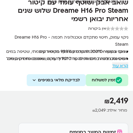
שואב אבק ושוטף עומד עם קיטור
Dreame H16 Pro Steam שלוש שנים
אחריות יבואן רשמי
אין ביקורות
ניקוי עמוק, חיטוי מתקדם וטכנולוגיה חכמה - Dreame H16 Pro
Steam
• ניקוי בקיטור 200°C להשמדת 99.9% מהחיידקים
שואב ושוטף אלחוטי מתקדם עם ניקוי בקיטור עוצמתי, שטיפה במים
• שטיפת רצפה במים חמים עד 90°C להסרת שומנים וכתמים קשים
חמים וטכנולוגיות חכמות להסרת לכלוך עיקש, שומנים וחיידקים מכל
קרא עוד
סוגי הרצפות.
• עוצמת שאיבה חזקה במיוחד של 28,000Pa
• מערכת AI-GapFree™ 2.0 לניקוי מדויק בפינות ובקצוות
• מברשת TangleCut™ לחיתוך שיער ושערות חיות מחמד
זמין למשלוח
לבדיקת מלאי בסניפים
• זמן עבודה עד 72 דקות לניקוי הבית כולו
2,419
₪
מחיר אילת:
2,049
₪
זמינות המוצר בסניפים