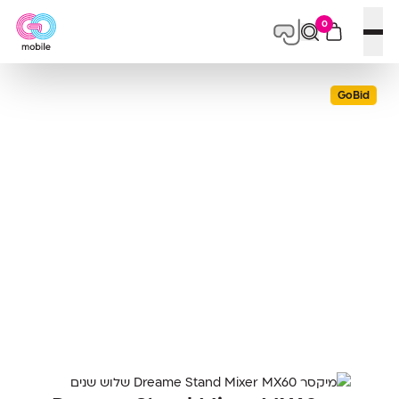
0
פתח תפריט
GoBid