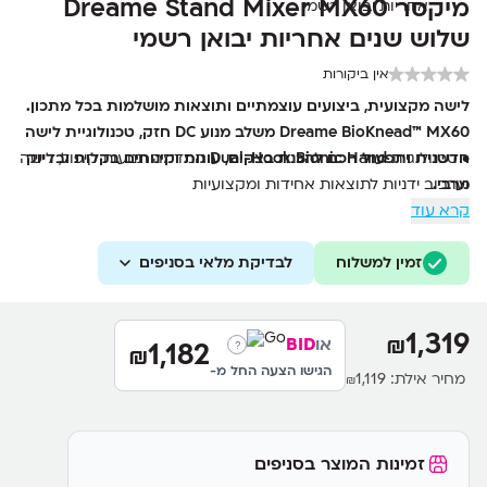
מיקסר Dreame Stand Mixer MX60
שלוש שנים אחריות יבואן רשמי
אין ביקורות
לישה מקצועית, ביצועים עוצמתיים ותוצאות מושלמות בכל מתכון.
Dreame BioKnead™ MX60 משלב מנוע DC חזק, טכנולוגיית לישה
• טכנולוגיית
Dual-Hook Bionic Hand
חדשנית ותפעול חכם להכנת בצקים, עוגות וקינוחים בקלות ובדיוק
המדמה תנועות קיפול, לישה
מרבי.
וערבוב ידניות לתוצאות אחידות ומקצועיות
קרא עוד
• קערת נירוסטה בנפח
6 ליטר
המתאימה ללישה של עד
1.5 ק"ג
קמח
ולהכנת עד
3 ק"ג בצק
•
12 דרגות מהירות
זמין למשלוח
לבדיקת מלאי בסניפים
לשליטה מדויקת – מערבוב עדין ועד הקצפה
מהירה במיוחד
• מנוע
DC
עוצמתי ושקט בהספק
800W
עם מומנט גבוה לעבודה גם
1,319
₪
עם בצקים כבדים
או
BID
1,182
?
₪
• מסך דיגיטלי חכם עם טיימר מובנה ותצוגת מהירות בזמן אמת
הגישו הצעה החל מ-
מחיר אילת:
1,119
₪
• גוף מתכת יצוק, רגליות ואקום ומגן התזה לעבודה יציבה, נקייה
ובטוחה
זמינות המוצר בסניפים