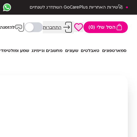
🚀שירות האחריות GoCarePlus השתדרג לשנתיים
שלמות🛡️
הסל שלי (0)
התחברות
להזמנה 
סמארטפונים
טאבלטים
שעונים
מחשבים וגיימינג
שמע ומולטימדי