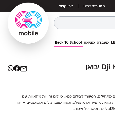
הסניפים שלנו
צרו קשר
מעבדה
מציאון
Back To School
1,799
₪
רחפן Dji Neo Fly More Combo יבואן
רחפן Dji Neo Fly More Combo יבואן
מחיר אילת:
1,524
₪
משים מתחילים, המיועד לצילום פנאי, טיולים וחוויות מהאוויר. עם
ה חכמה מהיד, מהנייד או מהשלט, ומגוון מצבי צילום אוטומטיים – זהו
 מבלי להתפשר על איכות.