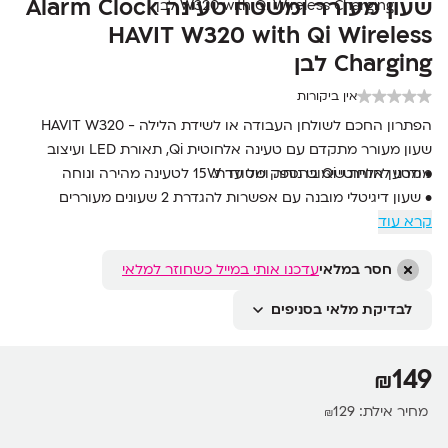
שעון מעורר ומשטח טעינה Alarm Clock
HAVIT W320 with Qi Wireless
Charging לבן
אין ביקורות
הפתרון החכם לשולחן העבודה או לשידת הלילה - HAVIT W320
שעון מעורר מתקדם עם טעינה אלחוטית Qi, תאורת LED ועיצוב
• מטען אלחוטי Qi בהספק של עד 15W לטעינה מהירה ונוחה
מודרני לחוויית שימוש נוחה ומסודרת.
• שעון דיגיטלי מובנה עם אפשרות להגדרת 2 שעונים מעוררים
קרא עוד
• תאורת LED מתכווננת ליצירת אווירה נעימה ביום ובלילה
• עיצוב קומפקטי ומודרני המתאים לכל שולחן או שידת לילה
• חיבורי USB ו-Type-C לנוחות שימוש מקסימלית
חסר במלאי
עדכנו אותי במייל כשחוזר למלאי
• מבנה איכותי מחומר ABS עמיד וקל משקל
לבדיקת מלאי בסניפים
149
₪
מחיר אילת:
129
₪