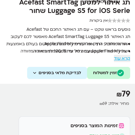
תג איתור למטען Acefast SmartTag
Luggage S5 for iOS Serie שחור
אין ביקורות
נוסעים בראש שקט – עם תג האיתור החכם של Acefast
תג האיתור Acefast SmartTag Luggage S5 מאפשר לכם לעקוב
• איתור גלובלי דרך אפליקציית Apple Find My
אחר המזוודה, התיק או התרמיל שלכם בכל מקום בעולם באמצעות
רשת Apple Find My עם צליל איתור עוצמתי במיוחד.
• צליל איתור חזק בעוצמה של עד 100dB למציאת המזוודה
במהירות
קרא עוד
• Bluetooth 5.4 לחיבור יציב ומהיר
זמין למשלוח
• טווח שידור של עד 30 מטר
לבדיקת מלאי בסניפים
• סוללת CR2032 עם חיי שימוש של עד 12 חודשים
• עיצוב דק ואלגנטי מחומר דמוי עור איכותי
79
₪
• תקן MFi Certified לתאימות מלאה למכשירי Apple
מחיר אילת:
69
₪
זמינות המוצר בסניפים