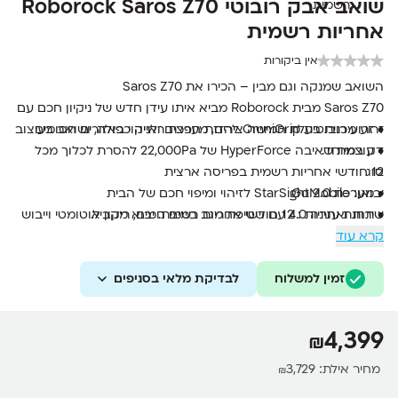
שואב אבק רובוטי Roborock Saros Z70
אחריות רשמית
אין ביקורות
השואב שמנקה וגם מבין – הכירו את Saros Z70
Saros Z70 מבית Roborock מביא איתו עידן חדש של ניקיון חכם עם
• זרוע רובוטית OmniGrip להזזת חפצים ולניקוי באזורים חסומים
זרוע מכנית בעלת חמישה צירים, מערכת ראייה כפולה, ושואב בעיצוב
דק במיוחד.
• עוצמת שאיבה HyperForce של 22,000Pa להסרת לכלוך מכל
12 חודשי אחריות רשמית בפריסה ארצית
סוג
יבואן: GoMobile
• מערכת StarSight 2.0 לזיהוי ומיפוי חכם של הבית
• תחנת עגינה 4.0 עם שטיפת מגב במים חמים, ריקון אוטומטי וייבוש
שירות ואחריות : 12 חודשי אחריות רשמית. יבוא מקביל.
קרא עוד
• שלדה דינמית AdaptiLift לניווט באזורים מורכבים ומעברי גובה
• עוזר קולי מובנה, שליטה באפליקציה ותמיכה בפרוטוקול Matter
זמין למשלוח
לבדיקת מלאי בסניפים
4,399
₪
מחיר אילת:
3,729
₪