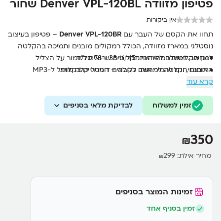
פטיפון מזוודה Denver VPL-120BL שחור
אין ביקורות
תחוו
את
הקסם
של
העבר
עם
120BR
VPL-
Denver
–
פטיפון
בעיצוב
נוסטלגי
במארז
מזוודה,
הכולל
רמקולים
מובנים
ותמיכה
בהקלטה
•
נגן
למחשב.
תקליטים
מושלם
לאוהבי
במהירויות: ‎
45
תקליטים
33 ⅓,
ו-
78
שרוצים
סל"ד
לשמור
על
הצליל
•
תוכנת
האותנטי,
וגם
הקלטה
להמיר
אותו
למחשב
לקבצים
כלולה –
המרה
דיגיטליים
קלה
בקלות.
מויניל
ל-
MP3
•
קרא עוד
רמקולים
מובנים
להשמעה
עצמאית
•
יציאת
פונו (
Phono)
לחיבור
למערכת
שמע
•
עיצוב
מזוודה
זמין למשלוח
קומפקטי
ונייד
לבדיקת מלאי בסניפים
•
מופעל
באמצעות
מתאם
USB
350
₪
מחיר אילת:
299
₪
זמינות המוצר בסניפים
זמין בסניף אחד