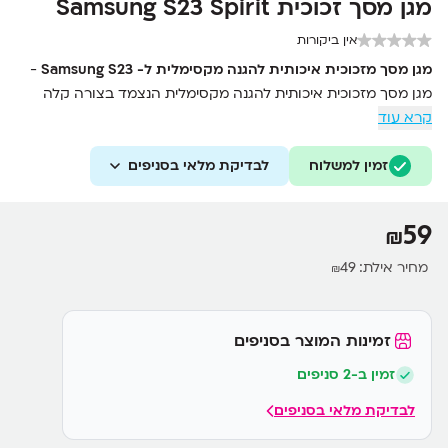
מגן מסך זכוכית Samsung S23 Spirit
אין ביקורות
מגן מסך מזכוכית איכותית להגנה מקסימלית ל- Samsung S23
-
מגן מסך מזכוכית איכותית להגנה מקסימלית הנצמד בצורה קלה
קרא עוד
ומושלמת - ציפוי מסך צלול במיוחד, דוחה מים ושמן להגנה מפני
טביעות אצבע ולכלוך - רגיש למגע, חלק ביותר, מונע שריטות
זמין למשלוח
והשתקפויות, בעל מגע עדין
לבדיקת מלאי בסניפים
59
₪
מחיר אילת:
49
₪
זמינות המוצר בסניפים
זמין ב-2 סניפים
לבדיקת מלאי בסניפים