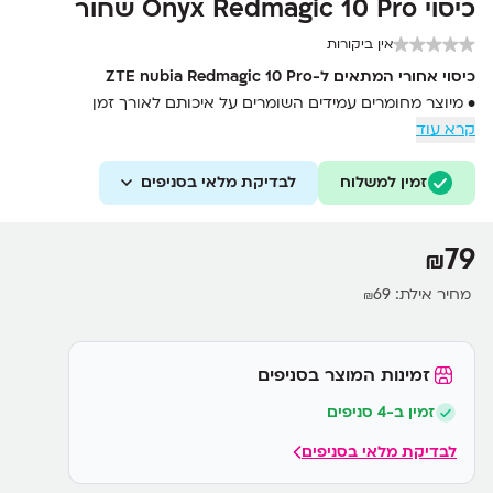
כיסוי Onyx Redmagic 10 Pro שחור
אין ביקורות
כיסוי אחורי המתאים ל-ZTE nubia Redmagic 10 Pro
• מיוצר מחומרים עמידים השומרים על איכותם לאורך זמן
קרא עוד
• מעניק הגנה מושלמת למכשיר תוך שמירה על עיצובו האלגנטי
• התקנה קלה ופשוטה שאינה דורשת מאמץ
זמין למשלוח
לבדיקת מלאי בסניפים
• מתיישב בצורה נוחה על המכשיר ואינו מעבה את עיצובו המקורי
79
₪
מחיר אילת:
69
₪
זמינות המוצר בסניפים
זמין ב-4 סניפים
לבדיקת מלאי בסניפים