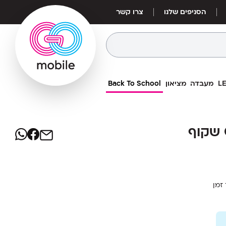
הסניפים שלנו
צרו קשר
מעבדה
מציאון
Back To School
10
₪
מחיר אילת:
8
₪
זמן
 האלגנטי
ובו המקורי