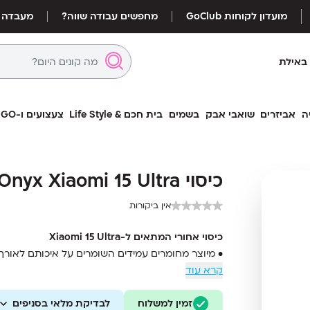
מועדון לקוחות GoClub
מחפשים עבודה שווה?
מעבדה
באילת
ה
אביזרים
שואבי אבק
בשמים
בית חכם & Life Style
צעצועים ו-LEGO
כיסוי Onyx Xiaomi 15 Ultra שקוף
כיסוי Onyx Xiaomi 15 Ultra שקוף
אין ביקורות
כיסוי אחורי המתאים ל-Xiaomi 15 Ultra
• מיוצר מחומרים עמידים השומרים על איכותם לאורך 
קרא עוד
• מעניק הגנה מושלמת למכשיר תוך שמירה על עיצובו
• התקנה קלה ופשוטה שאינה דורשת מאמץ
זמין למשלוח
לבדיקת מלאי בסניפים
• מתיישב בצורה נוחה על המכשיר ואינו מעבה את עיצ