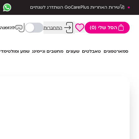
🚀שירות האחריות GoCarePlus השתדרג לשנתיים
שלמות🛡️
הסל שלי (0)
התחברות
להזמנה 
סמארטפונים
טאבלטים
שעונים
מחשבים וגיימינג
שמע ומולטימדי