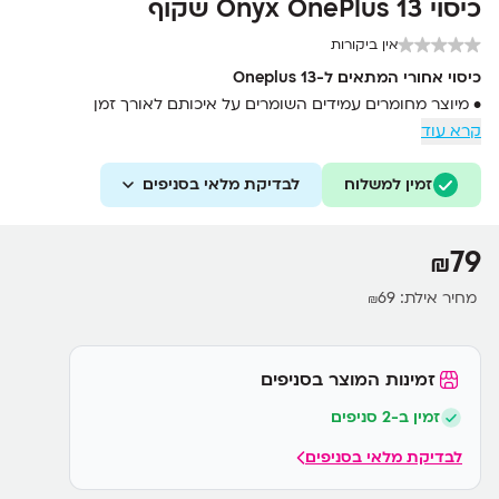
כיסוי Onyx OnePlus 13 שקוף
אין ביקורות
כיסוי אחורי המתאים ל-Oneplus 13
• מיוצר מחומרים עמידים השומרים על איכותם לאורך זמן
קרא עוד
• מעניק הגנה מושלמת למכשיר תוך שמירה על עיצובו האלגנטי
• התקנה קלה ופשוטה שאינה דורשת מאמץ
זמין למשלוח
לבדיקת מלאי בסניפים
• מתיישב בצורה נוחה על המכשיר ואינו מעבה את עיצובו המקורי
79
₪
מחיר אילת:
69
₪
זמינות המוצר בסניפים
זמין ב-2 סניפים
לבדיקת מלאי בסניפים