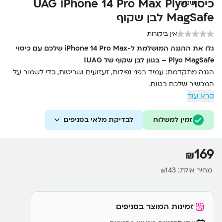
כיסוי UAG iPhone 14 Pro Max Plyo
MagSafe לבן שקוף
אין ביקורות
גלו את ההגנה המושלמת ל-iPhone 14 Pro Max שלכם עם כיסוי
Plyo MagSafe – בגוון לבן שקוף של UAG!
הגנה מתקדמת: עמיד בפני נפילות, זעזועים ושריטות, כדי לשמור על
המכשיר שלכם בטוח.
קרא עוד
תמיכה ב-MagSafe: תואם לכל אביזרי ה-MagSafe לטעינה קלה
ומהירה.
זמין למשלוח
לבדיקת מלאי בסניפים
עיצוב דק וקל משקל: מראה אלגנטי ושקוף שלא מוסיף משקל
למכשיר.
חיתוכים מדויקים: גישה מלאה לכל הכפתורים והחיבורים, מבלי
169
₪
להסיר את הכיסוי.
מחיר אילת:
143
₪
זמינות המוצר בסניפים