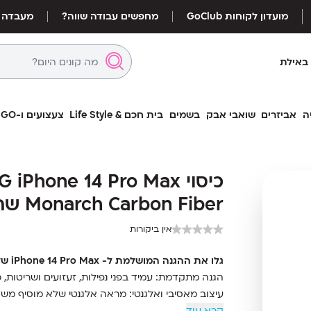
מועדון לקוחות GoClub
מחפשים עבודה שווה?
מעבדה
באילת
ה
אביזרים
שואבי אבק
בשמים
בית חכם & Life Style
צעצועים ו-LEGO
כיסוי  iPhone 14 Pro Max
כיסוי  iPhone 14 Pro Max
Monarch Carbon Fiber שחור
Monarch Carbon Fiber שחור
אין ביקורות
גלו את ההגנה המושלמת ל- iPhone 14 Pro Max שלכם עם כיסוי Monarch Carbon Fiber – בגוון שחור של UAG!
הגנה מתקדמת: עמיד בפני נפילות, זעזועים ושריטות,
עיצוב מאסיבי ואלגנטי: מראה אלגנטי שלא מוסיף משק
קרא עוד
חיתוכים מדויקים: גישה מלאה לכל הכפתורים והחיבורי