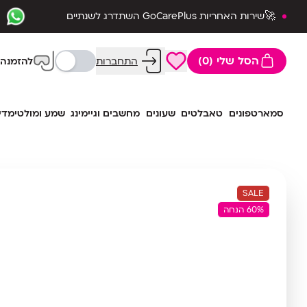
🚀שירות האחריות GoCarePlus השתדרג לשנתיים
שלמות🛡️
הסל שלי (0)
התחברות
להזמנה 
סמארטפונים
טאבלטים
שעונים
מחשבים וגיימינג
שמע ומולטימדי
SALE
60% הנחה