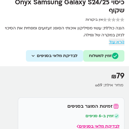
כיסוי 25/Onyx Samsung Galaxy S24
שקוף
אין ביקורות
הגנה כוללת: עשוי מסיליקון איכותי הסופג זעזועים ומפחית את הסיכוי
לנזק במקרה של נפילה.
קרא עוד
תחושת יד נעימה: מגע רך ונעים, מספק אחיזה יציבה מבלי להחליק
מהיד.
זמין למשלוח
לבדיקת מלאי בסניפים
נגישות מלאה: גישה נוחה לכל הכפתורים, החיבורים והמצלמות ללא
צורך להסיר את הכיסוי.
79
₪
מחיר אילת:
69
₪
זמינות המוצר בסניפים
זמין ב-6 סניפים
לבדיקת מלאי בסניפים