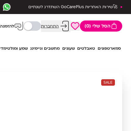
🚀שירות האחריות GoCarePlus השתדרג לשנתיים
שלמות🛡️
הסל שלי (0)
התחברות
להזמנה 
סמארטפונים
טאבלטים
שעונים
מחשבים וגיימינג
שמע ומולטימדי
SALE