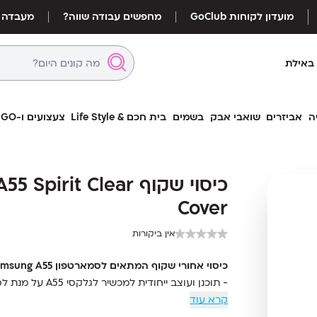
מועדון לקוחות GoClub
מחפשים עבודה שווה?
מעבדה
באילת
ה
אביזרים
שואבי אבק
בשמים
בית חכם & Life Style
צעצועים ו-LEGO
כיסוי שקוף Spirit Clear
כיסוי שקוף Spirit Clear
Cover
Cover
אין ביקורות
כיסוי אחורי שקוף המתאים לסמארטפון Samsung A55
- תוכנן ועוצב ייחודית למכשיר לגלקסי A55 על מנת לספק את חווית השימוש הנוחה ביותר
קרא עוד
- מספק התאמה והגנה אולטימטיבית מפני שריטות ופג
- ציפוי למניעת החלקה מן היד