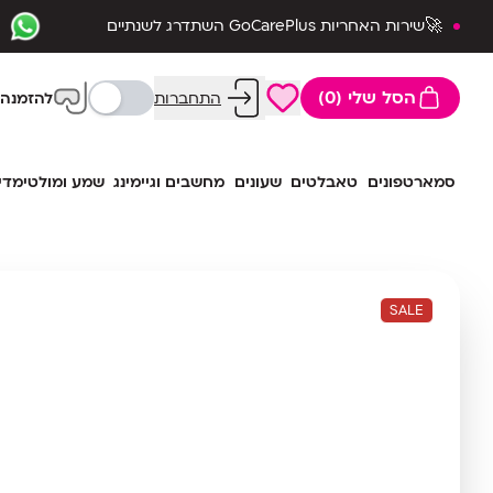
🚀שירות האחריות GoCarePlus השתדרג לשנתיים
שלמות🛡️
הסל שלי (0)
התחברות
להזמנה 
סמארטפונים
טאבלטים
שעונים
מחשבים וגיימינג
שמע ומולטימדי
SALE