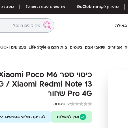
מועדון לקוחות GoClub
מחפשים עבודה שווה?
מעבדה
באילת
ה
אביזרים
שואבי אבק
בשמים
בית חכם & Life Style
צעצועים ו-LEGO
כיסוי ספר Poco M6 Pro
כיסוי ספר omi Poco M6
omi Redmi Note 13 Pro 4G
G / Xiaomi Redmi Note 13
שחור
Pro 4G שחור
אין ביקורות
זמין למשלוח
לבדיקת מלאי בסניפים