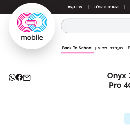
הסניפים שלנו
צרו קשר
מעבדה
מציאון
Back To School
5
₪
Onyx Xiaomi 
Onyx Xia
מחיר אילת:
5
4G / Xia
₪
Pro 4