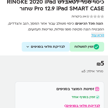
כיסוי ספר לטאבלט RINGKE 2020 iPad
Pro 12.9 iPad SMART CASE שחור
אין ביקורות
הגנה מכל הכיוונים:
כיסוי משולב עבור אזור המסך, הגב והצדדים,
המבטיח הגנה מקיפה מפני נפילות, שריטות וזעזועים.
קרא עוד
עיצוב חכם ואלגנטי:
מצויד ביכולת קיפול המספקת תמיכה יציבה
למצב עמידה במגוון זוויות לצורך צפייה והקלדה נוחה.
זמין למשלוח
כיבוי והדלקה אוטומטיים:
לבדיקת מלאי בסניפים
תואם באופן מלא לפונקציות
Sleep/Wake של האייפד, חוסך בחיי סוללה באמצעות מגנטים
מובנים.
5
₪
גישה מלאה:
בעיצוב מותאם שמאפשר גישה נוחה לכל הכפתורים,
החיבורים והמצלמות.
מחיר אילת:
5
₪
זמינות המוצר בסניפים
זמין בסניף אחד
לבדיקת מלאי בסניפים