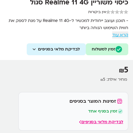
כיסוי משוריין Realme 11 4G סגול
אין ביקורות
- תוכנן ועוצב ייחודית למכשיר ל-Realme 11 4G על מנת לספק את
חווית השימוש הנוחה ביותר
קרא עוד
- מספק התאמה והגנה אולטימטיבית מפני שריטות ופגיעות מבלי
לפגוע בעיצוב
זמין למשלוח
- ציפוי למניעת החלקה מן היד
לבדיקת מלאי בסניפים
- מתאים בצורה מושלמת לכיס
5
₪
מחיר אילת:
5
₪
זמינות המוצר בסניפים
זמין בסניף אחד
לבדיקת מלאי בסניפים