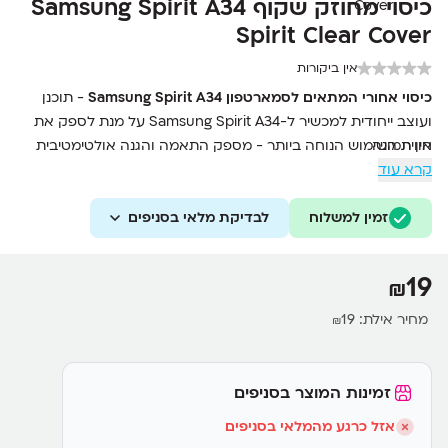
כיסוי מחוזק שקוף Samsung Spirit A34
Spirit Clear Cover
אין ביקורות
כיסוי אחורי המתאים לסמארטפון Samsung Spirit A34
- תוכנן
ועוצב ייחודית למכשיר ל-Samsung Spirit A34 על מנת לספק את
אין תמונה
חווית השימוש הנוחה ביותר - מספק התאמה והגנה אולטימטיבית
קרא עוד
מפני שריטות ופגיעות מבלי לפגוע בעיצוב - ציפוי למניעת החלקה מן
היד - מתאים בצורה מושלמת לכיס
זמין למשלוח
לבדיקת מלאי בסניפים
19
₪
מחיר אילת:
19
₪
זמינות המוצר בסניפים
אזל כרגע מהמלאי בסניפים