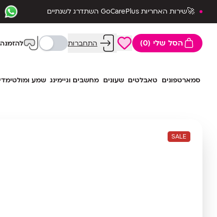
🚀שירות האחריות GoCarePlus השתדרג לשנתיים
שלמות🛡️
הסל שלי (0)
התחברות
להזמנה 
סמארטפונים
טאבלטים
שעונים
מחשבים וגיימינג
שמע ומולטימדי
SALE