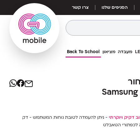
הסניפים שלנו
צרו קשר
מעבדה
מציאון
Back To School
29
₪
Clear back שחור
Clear back שחור
מחיר אילת:
25
Samsung 
₪
Samsung G
- ניתן להעמדה לטובת נוחות המשתמש - דק
ה לכפתורי הטאבלט