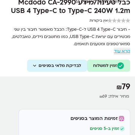
כבל טעינה/מידע Mcdodo CA-2990
USB 4 Type-C to Type-C 240W 1.2m
אין ביקורות
- חיבור USB 4 Type-C ל-Type-C: הכבל מאפשר חיבור בין שני
מכשירים עם יציאת USB Type-C, כמו מחשבים ניידים, טאבלטים,
סמארטפונים ומטענים תואמים.
קרא עוד
- תמיכה ב-Thunderbolt 3/4 ו-USB 3.1: הכבל תומך בתקנים
המתקדמים של Thunderbolt 3/4 להעברת נתונים מהירה במיוחד
זמין למשלוח
לבדיקת מלאי בסניפים
וקישוריות מגוונת, לצד תמיכה ב-USB 3.1 להעברת נתונים במהירות
גבוהה.
- טעינה בהספק גבוה: הכבל תומך בטעינה מהירה בהספק של עד
79
₪
240W, המאפשר טעינה מהירה ויעילה.
- העברת נתונים מהירה: הכבל מאפשר העברת נתונים במהירות
מחיר אילת:
69
₪
גבוהה במיוחד, מה שמתאים להעברת קבצים גדולים או גיבוי
מכשירים.
- אורך 1.2 מטר: מספק אורך נוח לשימוש יומיומי וטעינה, ומאפשר
זמינות המוצר בסניפים
גמישות בשימוש בין מכשירים קרובים.
זמין ב-5 סניפים
- חומרים איכותיים: עשוי מחומרים עמידים וקשיחים המבטיחים