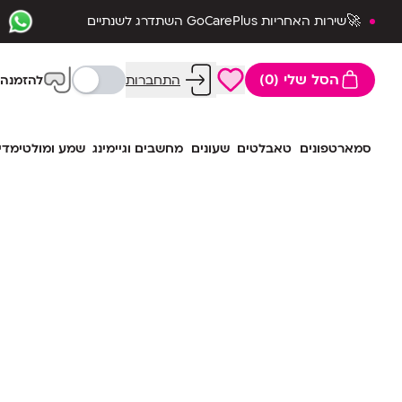
🚀שירות האחריות GoCarePlus השתדרג לשנתיים
שלמות🛡️
הסל שלי (0)
התחברות
להזמנה 
סמארטפונים
טאבלטים
שעונים
מחשבים וגיימינג
שמע ומולטימדי