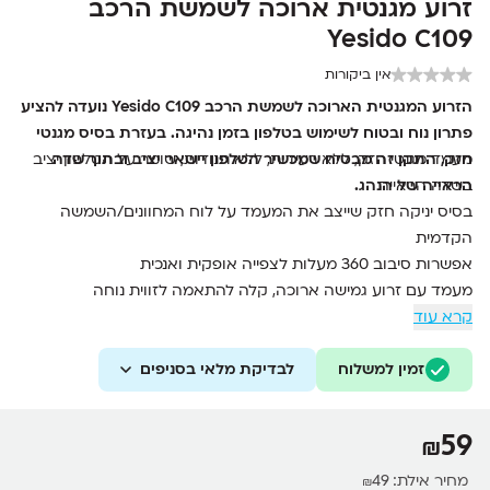
זרוע מגנטית ארוכה לשמשת הרכב
Yesido C109
אין ביקורות
הזרוע המגנטית הארוכה לשמשת הרכב Yesido C109 נועדה להציע
פתרון נוח ובטוח לשימוש בטלפון בזמן נהיגה. בעזרת בסיס מגנטי
חזק, התקן זה מבטיח שמכשיר הטלפון יישאר יציב ובתוך שדה
מעמד מגנטי חזק, ללא רעידות, ללא תנודות, שומר על הטלפון יציב
בשדה הראייה
הראייה של הנהג.
בסיס יניקה חזק שייצב את המעמד על לוח המחוונים/השמשה
הקדמית
אפשרות סיבוב 360 מעלות לצפייה אופקית ואנכית
מעמד עם זרוע גמישה ארוכה, קלה להתאמה לזווית נוחה
קרא עוד
זמין למשלוח
לבדיקת מלאי בסניפים
59
₪
מחיר אילת:
49
₪