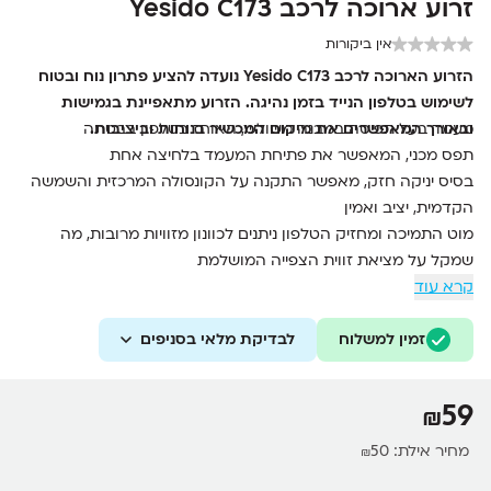
זרוע ארוכה לרכב Yesido C173
אין ביקורות
הזרוע הארוכה לרכב Yesido C173 נועדה להציע פתרון נוח ובטוח
לשימוש בטלפון הנייד בזמן נהיגה. הזרוע מתאפיינת בגמישות
ובאורך המאפשרים את מיקום המכשיר בנוחות וביציבות.
מעמד בעל תפיסה במבנה משולש, האוחז בטלפון בבטחה
תפס מכני, המאפשר את פתיחת המעמד בלחיצה אחת
בסיס יניקה חזק, מאפשר התקנה על הקונסולה המרכזית והשמשה
הקדמית, יציב ואמין
מוט התמיכה ומחזיק הטלפון ניתנים לכוונון מזוויות מרובות, מה
שמקל על מציאת זווית הצפייה המושלמת
קרא עוד
זמין למשלוח
לבדיקת מלאי בסניפים
59
₪
מחיר אילת:
50
₪