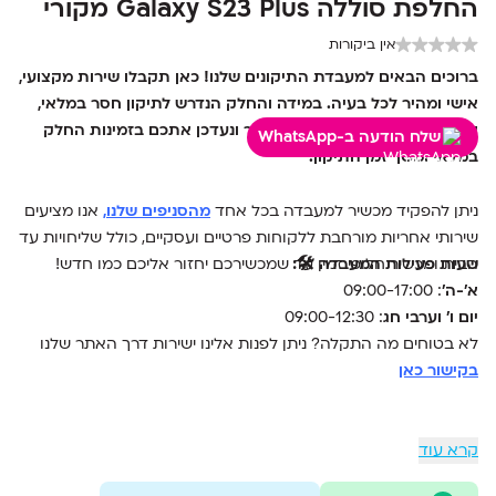
החלפת סוללה Galaxy S23 Plus מקורי
אין ביקורות
ברוכים הבאים למעבדת התיקונים שלנו! כאן תקבלו שירות מקצועי,
אישי ומהיר לכל בעיה. במידה והחלק הנדרש לתיקון חסר במלאי,
אין סיבה לדאגה – צרו איתנו קשר ונעדכן אתכם בזמינות החלק
שלח הודעה ב-WhatsApp
במלאי ומשך זמן התיקון.
ניתן להפקיד מכשיר למעבדה בכל אחד
מהסניפים שלנו
,
אנו מציעים
שירותי אחריות מורחבת ללקוחות פרטיים ועסקיים, כולל שליחויות עד
שעות פעילות המעבדה 🛠️:
הבית ומכשיר חלופי זמין עד שמכשירכם יחזור אליכם כמו חדש!
א'-ה'
: 09:00-17:00
יום ו' וערבי חג
: 09:00-12:30
לא בטוחים מה התקלה? ניתן לפנות אלינו ישירות דרך האתר שלנו
בקישור כאן
קרא עוד