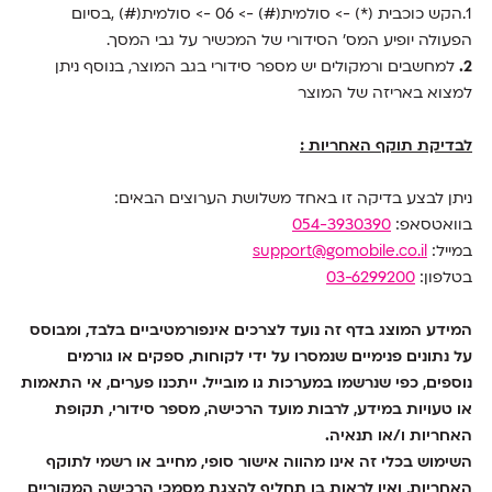
1.הקש כוכבית (*) -> סולמית(#) -> 06 -> סולמית(#) ,בסיום
הפעולה יופיע המס' הסידורי של המכשיר על גבי המסך.
2.
למחשבים ורמקולים יש מספר סידורי בגב המוצר, בנוסף ניתן
למצוא באריזה של המוצר
לבדיקת תוקף האחריות :
ניתן לבצע בדיקה זו באחד משלושת הערוצים הבאים:
בוואטסאפ:
054-3930390
במייל:
support@gomobile.co.il
בטלפון:
03-6299200
המידע המוצג בדף זה נועד לצרכים אינפורמטיביים בלבד, ומבוסס
על נתונים פנימיים שנמסרו על ידי לקוחות, ספקים או גורמים
נוספים, כפי שנרשמו במערכות גו מובייל. ייתכנו פערים, אי התאמות
או טעויות במידע, לרבות מועד הרכישה, מספר סידורי, תקופת
האחריות ו/או תנאיה
.
השימוש בכלי זה אינו מהווה אישור סופי, מחייב או רשמי לתוקף
האחריות, ואין לראות בו תחליף להצגת מסמכי הרכישה המקוריים