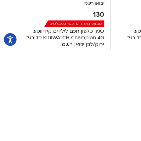
130
מבצע מיוחד לרוכשי טאבלטים
וטש
שעון טלפון חכם לילדים קידיווטש
KIDIWATCH Champ כדורגל
KIDIWATCH Champion 4G כדורגל
ירוק/לבן יבואן רשמי