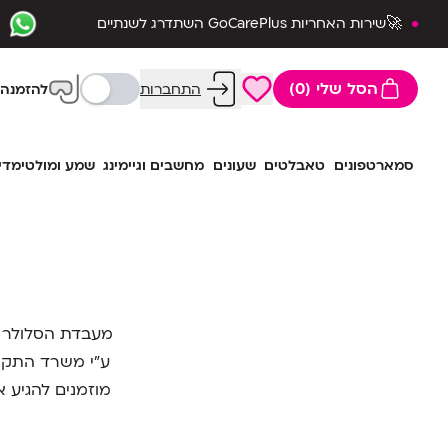
🚀שירות האחריות GoCarePlus השתדרג לשנתיים
שלמות🛡️
הסל שלי (0)
התחברות
להזמנה 
סמארטפונים
טאבלטים
שעונים
מחשבים וגיימינג
שמע ומולטימדי
ע"י משרד התקש
מוזמנים להגיע אלינו: רחוב משה לוי 16 ר