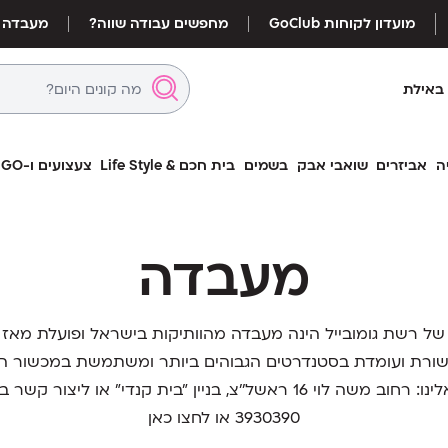
מועדון לקוחות GoClub
מחפשים עבודה שווה?
מעבדה
באילת
ה
אביזרים
שואבי אבק
בשמים
בית חכם & Life Style
צעצועים ו-LEGO
מעבדה
ורת ועומדת בסטנדרטים הגבוהים ביותר ומשתמשת במכשור ה
אשל''צ, בניין "בית קנדי" או ליצור קשר ב-וואטסאפ:
3930390
או
לחצו כאן