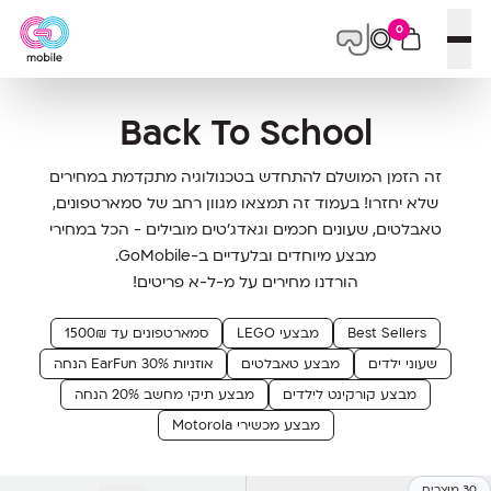
0
פתח תפריט
Back To School
זה הזמן המושלם להתחדש בטכנולוגיה מתקדמת במחירים
שלא יחזרו! בעמוד זה תמצאו מגוון רחב של סמארטפונים,
טאבלטים, שעונים חכמים וגאדג'טים מובילים - הכל במחירי
מבצע מיוחדים ובלעדיים ב-GoMobile.
הורדנו מחירים על מ-ל-א פריטים!
Best Sellers
מבצעי LEGO
סמארטפונים עד 1500₪
שעוני ילדים
מבצע טאבלטים
אוזניות EarFun 30% הנחה
מבצע קורקינט לילדים
מבצע תיקי מחשב 20% הנחה
מבצע מכשירי Motorola
30 מוצרים