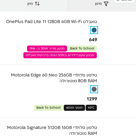
סינון
מיון
טאבלט OnePlus Pad Lite 11 128GB 6GB Wi-Fi
649
Back To School
מטען מהיר 30W ב- 19₪
מבצע שעון לילדים ב50% הנחה ברכישת טאבלט
טלפון סלולרי Motorola Edge 60 Neo 256GB
8GB RAM מוטורולה
1299
NFC
תומך eSim
Back To School
טלפון סלולרי Motorola Signature 512GB 16GB
RAM מוטורולה