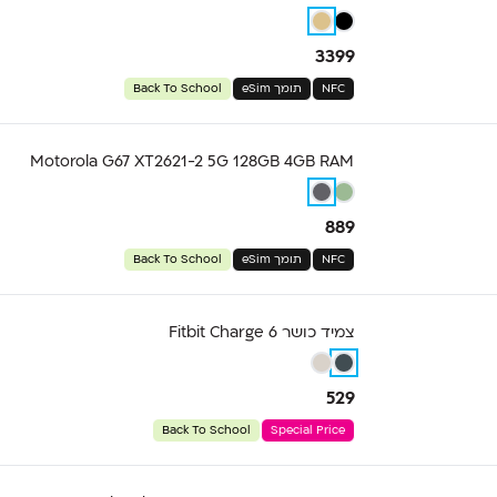
3399
NFC
תומך eSim
Back To School
Motorola G67 XT2621-2 5G 128GB 4GB RAM
889
NFC
תומך eSim
Back To School
צמיד כושר Fitbit Charge 6
529
Back To School
Special Price