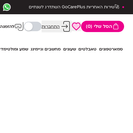
🚀שירות האחריות GoCarePlus השתדרג לשנתיים
שלמות🛡️
הסל שלי (0)
התחברות
להזמנה 
סמארטפונים
טאבלטים
שעונים
מחשבים וגיימינג
שמע ומולטימדי