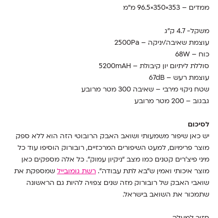
ממדים – 353×350×96.5 מ"מ
משקל- 4.7 ק"ג
עוצמת שאיבה/יניקה – 2500Pa
כוח – 68W
סוללת ליתיום יון קיבולת – 5200mAH
עוצמת רעש – 67dB
שטח ניקוי מירבי – שאיבה 300 מטר מרובע
גבגוב – 200 מטר מרובע
לסיכום
יש כאן שיפור משמעותי ושואב האבק הרובוטי הזה הוא ללא ספק
מוצר פרימיום, למעט השיפורים המרכזיים, רובורוק הוסיפו עוד כל
מיני פיצ’רים קטנים כמו מצב “ניקיון עמוק”. כל אלה מספקים כאן
מוצר איכותי ואמין ש"בא לתת עבודה".
רשת גומובייל
שמספקת את
שואבי האבק של רובורוק מזה שנים צפויה להיות גם הראשונה
שתמכור את השואב בישראל.
חזור למעלה