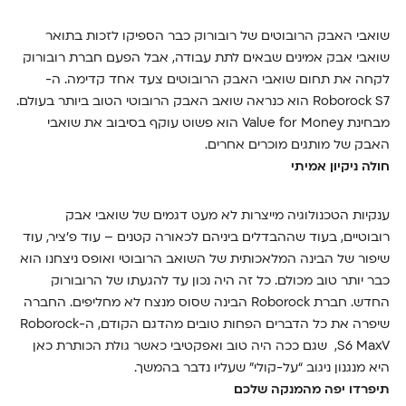
שואבי האבק הרובוטים של רובורוק כבר הספיקו לזכות בתואר
שואבי אבק אמינים שבאים לתת עבודה, אבל הפעם חברת רובורוק
לקחה את תחום שואבי האבק הרובוטים צעד אחד קדימה. ה-
Roborock S7 הוא כנראה שואב האבק הרובוטי הטוב ביותר בעולם.
מבחינת Value for Money הוא פשוט עוקף בסיבוב את שואבי
האבק של מותגים מוכרים אחרים.
חולה ניקיון אמיתי
ענקיות הטכנולוגיה מייצרות לא מעט דגמים של שואבי אבק
רובוטיים, בעוד שההבדלים ביניהם לכאורה קטנים – עוד פ’ציר, עוד
שיפור של הבינה המלאכותית של השואב הרובוטי ואופס ניצחנו הוא
כבר יותר טוב מכולם. כל זה היה נכון עד להגעתו של הרובורוק
החדש. חברת Roborock הבינה שסוס מנצח לא מחליפים. החברה
שיפרה את כל הדברים הפחות טובים מהדגם הקודם, ה-Roborock
S6 MaxV, שגם ככה היה טוב ואפקטיבי כאשר גולת הכותרת כאן
היא מנגנון ניגוב “על-קולי” שעליו נדבר בהמשך.
תיפרדו יפה מהמנקה שלכם