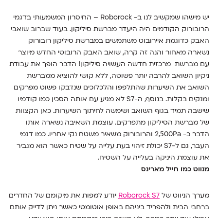
יש מישהו שמקשיב לנו ב- Roborock – החיסרון המשמעותי בדגמי
הרובורוק הקודמים היה היעדר מברשת סיליקון. בעוד שברוב שואבי
האבק כדוגמת איירובוט משתמשים במברשת סיליקון רובורוק
נשארה מאחור והנה זה קרה, שואב האבק הרובוטי החדש מיוצר
עם מברשת מרכזית חדשה העשויה סיליקון! הדבר הופך את עבודת
ניקיון השואב להרבה יותר פשוטה, ללא קושי להוציא ממברשת
השואב את השיערות שהתלפפו והלכלוכים שנדבקו פשוט מפרקים
ומנקים בקלות. בנוסף, ה-S7 לא מגיע עם אותה הסכין כמו קודמיו
שישבה תמיד בגוף השואב ושימשה לחיתוך השיערות. כאן הקצוות
של מברשת הסיליקון מתפרקים. עוצמת השאיבה נשארה אותו
הדבר כ- 2,500Pa והרובורוק משאיר משטח נקי אחריו. כמו דגמי
העבר, גם ל-S7 יכולת זיהוי בעת עלייה על שטיח כאשר הוא מגביר
את עוצמת היניקה בעלייה על השטיח.
מנווט כמו חייל מארינס
מערך הניווט של
Roborock S7
יודע למפות את מיקומם של החדרים
ברחבי הבית ולהפריד ביניהם באופן אוטומטי כאשר ניתן לדייק אותם