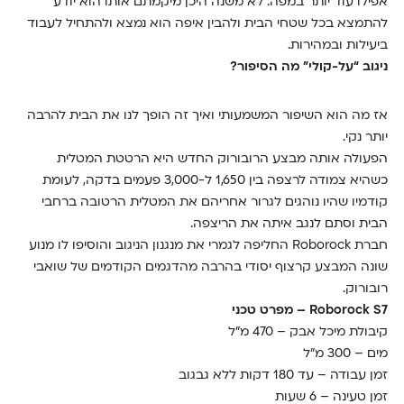
אפילו עוד יותר במפה. לא משנה היכן מיקמתם אותו הוא יודע
להתמצא בכל שטחי הבית ולהבין איפה הוא נמצא ולהתחיל לעבוד
ביעילות ובמהירות.
ניגוב “על-קולי” מה הסיפור?
אז מה הוא השיפור המשמעותי ואיך זה הופך לנו את הבית להרבה
יותר נקי.
הפעולה אותה מבצע הרובורוק החדש היא הרטטת המטלית
כשהיא צמודה לרצפה בין 1,650 ל-3,000 פעמים בדקה, לעומת
קודמיו שהיו נוהגים לגרור אחריהם את המטלית הרטובה ברחבי
הבית וסתם לנגב איתה את הריצפה.
חברת Roborock החליפה לגמרי את מנגנון הניגוב והוסיפו לו מנוע
שונה המבצע קרצוף יסודי בהרבה מהדגמים הקודמים של שואבי
רובורוק.
Roborock S7 – מפרט טכני
קיבולת מיכל אבק – 470 מ"ל
מים – 300 מ"ל
זמן עבודה – עד 180 דקות ללא גבגוב
זמן טעינה – 6 שעות